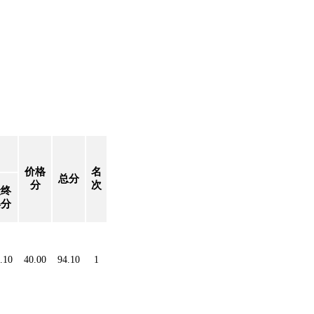
价格
名
总分
分
次
最终
得分
.10
40.00
94.10
1