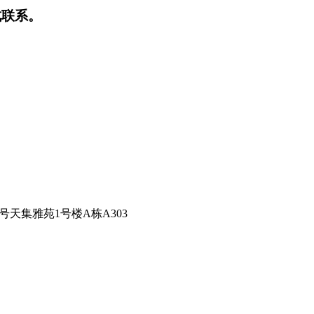
式联系。
2号天集雅苑1号楼A栋A303