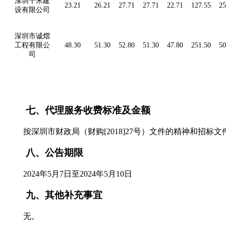
深圳十米建
23.21
26.21
27.71
27.71
22.71
127.55
25
设有限公司
深圳市诚熠
工程有限公
48.30
51.30
52.80
51.30
47.80
251.50
50
司
七、
代理服务收费标准及金额
按深圳市财政局（财购
[2018]27号）文件的精神和
八、
公告期限
202
4
年
5
月
7
日至
2024
年
5
月
10
日
九、
其他补充事宜
无。