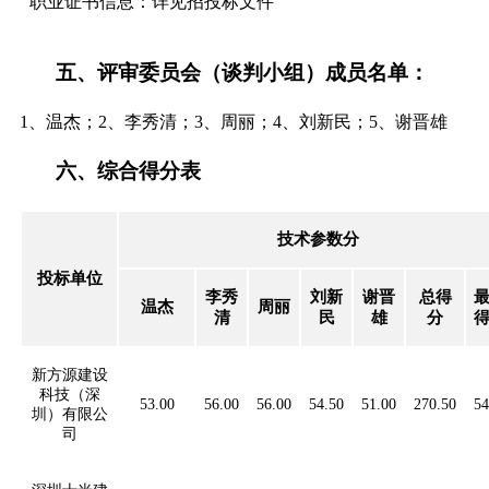
职业证书信息：详见招投标文件
五、
评审委员会（谈判小组）成员名单：
1、
温杰
；
2、
李秀清
；
3、
周丽
；
4、
刘新民
；
5、
谢晋雄
六、
综合得分表
技术参数分
投标单位
李秀
刘新
谢晋
总得
温杰
周丽
清
民
雄
分
新方源建设
科技（深
53.00
56.00
56.00
54.50
51.00
270.50
54
圳）有限公
司