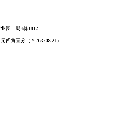
产业园二期
4栋1812
捌元贰角壹分
（￥
763708.21）