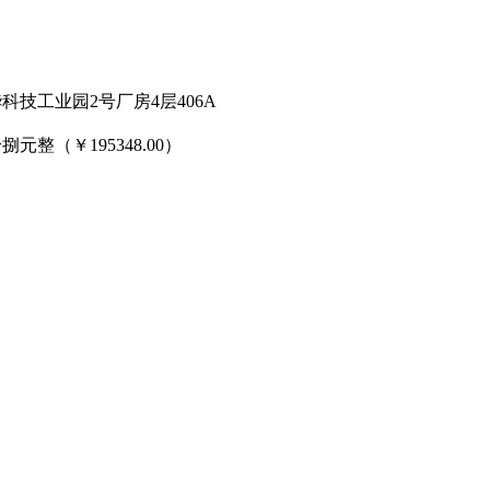
华科技工业园
2号厂房4层406A
拾捌元整（￥
195348.00）