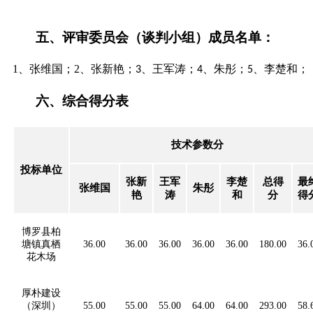
五、
评审委员会（谈判小组）成员名单：
1、张维国；2、张新艳；
、
王军涛
；
、
朱彤
；
、
李楚和
；
3
4
5
六、
综合得分表
技术参数分
投标单位
张新
王军
李楚
总得
最
张维国
朱彤
艳
涛
和
分
得
博罗县柏
塘镇真栖
36.00
36.00
36.00
36.00
36.00
180.00
36.
花木场
厚朴建设
（深圳）
55.00
55.00
55.00
64.00
64.00
293.00
58.