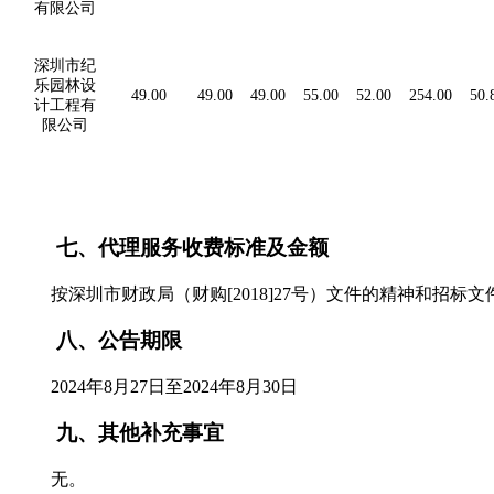
有限公司
深圳市纪
乐园林设
49.00
49.00
49.00
55.00
52.00
254.00
50.
计工程有
限公司
七、
代理服务收费标准及金额
按深圳市财政局（财购
[2018]27号）文件的精神和
八、
公告期限
202
4
年
8
月
27
日至
2024
年
8
月
30
日
九、
其他补充事宜
无。