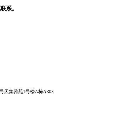
式联系。
2号天集雅苑1号楼A栋A303