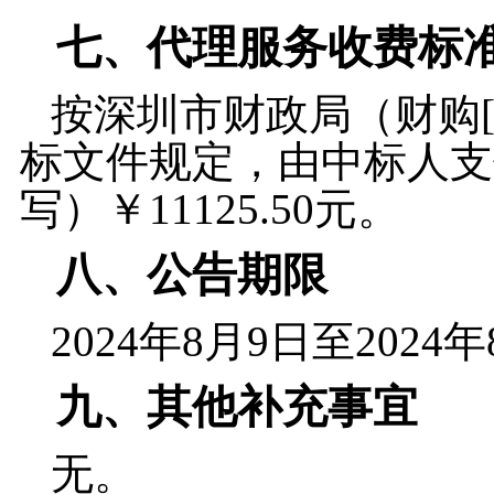
七、
代理服务收费标
按深圳市财政局（财购
标文件规定，由中标人支
写）￥
11125.50
元。
八、
公告期限
202
4
年
8
月
9
日至
2024
年
九、
其他补充事宜
无。