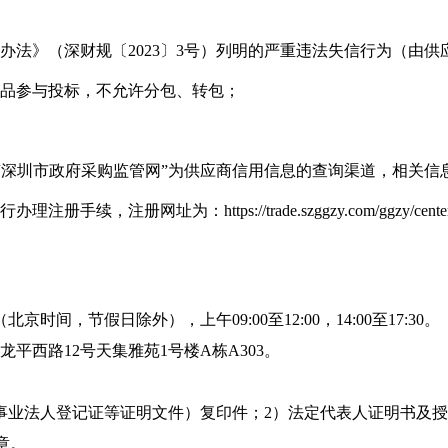
办法》（深财规〔2023〕3号）列明的严重违法失信行为（由
产品参与投标，不允许分包、转包；
以及“深圳市政府采购监管网”为供应商信用信息的查询渠道，相关
址为：https://trade.szggzy.com/ggzy/center/#/r
（北京时间，节假日除外），上午09:00至12:00，14:00至17:30。
平西路12号天集雅苑1号楼A栋A303。
或事业法人登记证等证明文件）复印件；2）法定代表人证明书及
章。