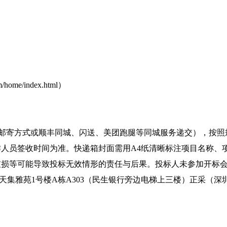
me/index.html）
他邮寄方式或顺丰同城、闪送、美团跑腿等同城服务递交），按
人员签收时间为准。快递箱封面需用A4纸清晰标注项目名称、
破损等可能导致投标无效情形的责任与后果。投标人未参加开标
集雅苑1号楼A栋A303（民生银行旁边电梯上三楼）正采（深圳